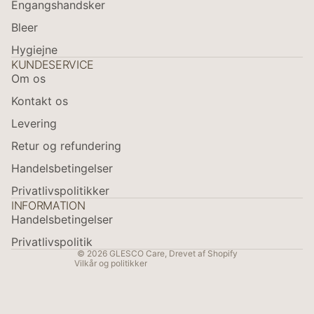
Engangshandsker
Bleer
Hygiejne
KUNDESERVICE
Om os
Kontakt os
Levering
Retur og refundering
Politik om beskyttelse af persondata
Handelsbetingelser
Refusionspolitik
Privatlivspolitikker
Kontaktinformation
INFORMATION
Handelsbetingelser
Leveringspolitik
Servicevilkår
Privatlivspolitik
© 2026
GLESCO Care
, Drevet af Shopify
Vilkår og politikker