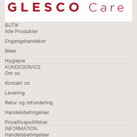
BUTIK
Alle Produkter
Engangshandsker
Bleer
Hygiejne
KUNDESERVICE
Om os
Kontakt os
Levering
Retur og refundering
Politik om beskyttelse af persondata
Handelsbetingelser
Refusionspolitik
Privatlivspolitikker
Kontaktinformation
INFORMATION
Handelsbetingelser
Leveringspolitik